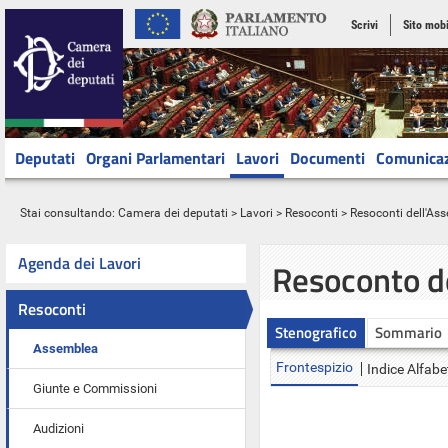
Scrivi
Sito mobi
Deputati
Organi Parlamentari
Lavori
Documenti
Comunica
Stai consultando:
Camera dei deputati
>
Lavori
>
Resoconti
>
Resoconti dell'As
Agenda dei Lavori
Resoconto d
Resoconti
Stenografico
Sommario
Assemblea
Frontespizio
Indice Alfabe
Giunte e Commissioni
Audizioni