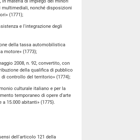
n materia di impiego dei minori
ti multimediali, nonché disposizioni
ori» (1771);
stenza e l'integrazione degli
ne della tassa automobilistica
i a motore» (1773);
aggio 2008, n. 92, convertito, con
tribuzione della qualifica di pubblico
di controllo del territorio» (1774);
nio culturale italiano e per la
rimento temporaneo di opere d'arte
 a 15.000 abitanti» (1775).
nsi dell'articolo 121 della