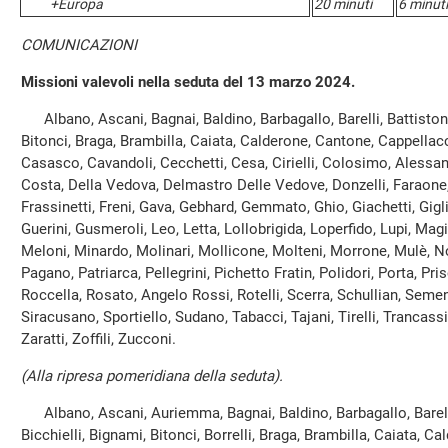
+Europa
20 minuti
6 minuti
COMUNICAZIONI
Missioni valevoli nella seduta del 13 marzo 2024.
Albano, Ascani, Bagnai, Baldino, Barbagallo, Barelli, Battistoni
Bitonci, Braga, Brambilla, Caiata, Calderone, Cantone, Cappellacc
Casasco, Cavandoli, Cecchetti, Cesa, Cirielli, Colosimo, Alessa
Costa, Della Vedova, Delmastro Delle Vedove, Donzelli, Faraone, F
Frassinetti, Freni, Gava, Gebhard, Gemmato, Ghio, Giachetti, Gigli
Guerini, Gusmeroli, Leo, Letta, Lollobrigida, Loperfido, Lupi, Mag
Meloni, Minardo, Molinari, Mollicone, Molteni, Morrone, Mulè, N
Pagano, Patriarca, Pellegrini, Pichetto Fratin, Polidori, Porta, Pris
Roccella, Rosato, Angelo Rossi, Rotelli, Scerra, Schullian, Semen
Siracusano, Sportiello, Sudano, Tabacci, Tajani, Tirelli, Trancassi
Zaratti, Zoffili, Zucconi.
(Alla ripresa pomeridiana della seduta).
Albano, Ascani, Auriemma, Bagnai, Baldino, Barbagallo, Barelli,
Bicchielli, Bignami, Bitonci, Borrelli, Braga, Brambilla, Caiata, C