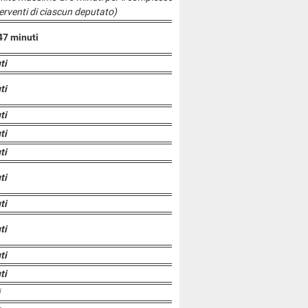
terventi di ciascun deputato)
47 minuti
ti
ti
ti
ti
ti
ti
ti
ti
ti
ti