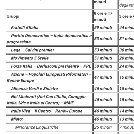
minuti
degli in
8 ore e 17
Gruppi
3 ore e 
minuti
Fratelli d'Italia
59 minuti
44 minu
Partito Democratico – Italia democratica e
53 minuti
31 minu
progressista
Lega – Salvini premier
53 minuti
30 minu
MoVimento 5 Stelle
51 minuti
26 minu
Forza Italia – Berlusconi presidente – PPE
50 minuti
24 minu
Azione – Popolari Europeisti Riformatori –
47 minuti
15 minu
Renew Europe
Alleanza Verdi e Sinistra
46 minuti
15 minu
Noi Moderati (Noi Con L'Italia, Coraggio
46 minuti
15 minu
Italia, Udc e Italia al Centro) – MAIE
Italia Viva – Il Centro – Renew Europe
46 minuti
14 minu
Misto:
46 minuti
13 minu
Minoranze Linguistiche
26 minuti
7 minuti