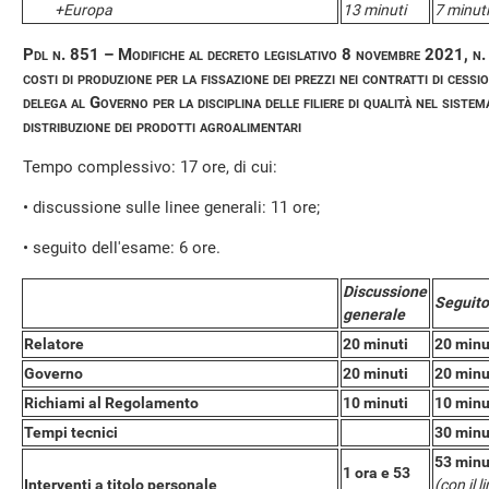
+Europa
13 minuti
7 minuti
Pdl n. 851 – Modifiche al decreto legislativo 8 novembre 2021, n. 1
costi di produzione per la fissazione dei prezzi nei contratti di cessi
delega al Governo per la disciplina delle filiere di qualità nel siste
distribuzione dei prodotti agroalimentari
Tempo complessivo: 17 ore, di cui:
• discussione sulle linee generali: 11 ore;
• seguito dell'esame: 6 ore.
Discussione
Seguito
generale
Relatore
20 minuti
20 minu
Governo
20 minuti
20 minu
Richiami al Regolamento
10 minuti
10 minu
Tempi tecnici
30 minu
53 minu
1 ora e 53
Interventi a titolo personale
(con il 