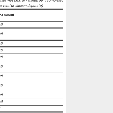
limite massimo di 7 minuti per il complesso
terventi di ciascun deputato)
23 minuti
ti
ti
ti
ti
ti
ti
ti
ti
ti
ti