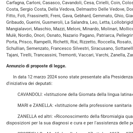
Carfagna, Carloni, Casasco, Cavandoli, Cesa, Cirielli, Coin, Col
Costa, Sergio Costa, Della Vedova, Delmastro Delle Vedove, Donze
Fitto, Foti, Frassinetti, Freni, Gava, Gebhard, Gemmato, Ghio, Giac
Gribaudo, Guerini, Gusmeroli, La Salandra, Leo, Letta, Lollobrigid
Mangialavori, Maschio, Mazzi, Meloni, Minardo, Molinari, Molli
Mulè, Nordio, Onori, Osnato, Nazario Pagano, Patriarca, Pellegrini,
Porta, Prisco, Rampelli, Richetti, Rixi, Rizzetto, Roccella, Rosato,
Schullian, Semenzato, Francesco Silvestri, Siracusano, Sottanelli
Tajani, Tirelli, Trancassini, Tremonti, Vaccari, Varchi, Zanella, Zar
Annunzio di proposte di legge.
In data 12 marzo 2024 sono state presentate alla Presidenza l
d'iniziativa dei deputati:
CAVANDOLI: «Istituzione della Giornata della lingua latina»
MARI e ZANELLA: «Istituzione della professione sanitaria d
ZANELLA ed altri: «Riconoscimento della fibromialgia quale 
disposizioni per la sua diagnosi e cura e per l'assistenza delle 