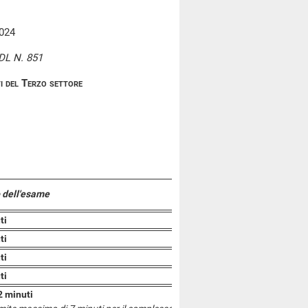
2024
DL N. 851
ti del Terzo settore
 dell'esame
ti
ti
ti
ti
2 minuti