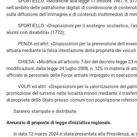
SPORTIELLO: «Modifiche alla legge 17 ottobre 1967, n. 977, i
nell'ambito delle piattaforme digitali di condivisione di contenu
sulla diffusione dell'immagine e di contenuti multimediali di min
SPORTIELLO: «Disposizioni per il sostegno scolastico, l'assi
alunni con disabilità» (1772);
PENZA ed altri: «Disposizioni per la prevenzione dell'evasio
attuata mediante la falsa intestazione della proprietà dei veicol
CHIESA: «Modifica all'articolo 7-
bis
del decreto-legge 23 m
modificazioni, dalla legge 24 luglio 2008, n. 125, in materia di at
ufficiale al personale delle Forze armate impiegato in operazioni 
VOLPI ed altri: «Disposizioni per la valorizzazione del patrimo
promozione del turismo nelle località minori mediante il trasfe
di proprietà dello Stato presso comuni con popolazione inferiore
Saranno stampate e distribuite.
Annunzio di proposte di legge d'iniziativa regionale.
In data 12 marzo 2024 è stata presentata alla Presidenza, ai se