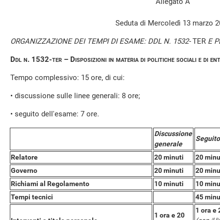
Allegato A
Seduta di Mercoledì 13 marzo 
ORGANIZZAZIONE DEI TEMPI DI ESAME: DDL N. 1532-
TER
E P
Ddl n. 1532-ter – Disposizioni in materia di politiche sociali e di en
Tempo complessivo: 15 ore, di cui:
• discussione sulle linee generali: 8 ore;
• seguito dell'esame: 7 ore.
Discussione
Seguito
generale
Relatore
20 minuti
20 minu
Governo
20 minuti
20 minu
Richiami al Regolamento
10 minuti
10 minu
Tempi tecnici
45 minu
1 ora e 
1 ora e 20