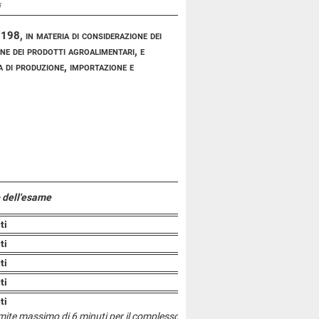
98, in materia di considerazione dei
one dei prodotti agroalimentari, e
ma di produzione, importazione e
 dell'esame
ti
ti
ti
ti
ti
limite massimo di 6 minuti per il complesso