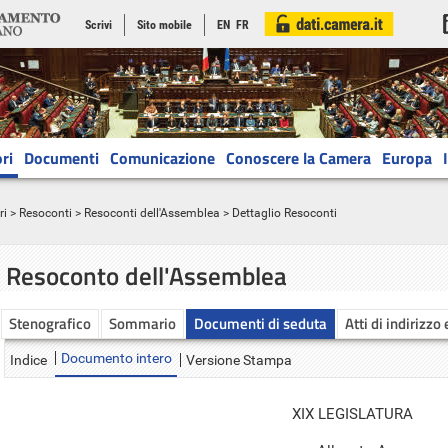
Scrivi
Sito mobile
EN
FR
ri
Documenti
Comunicazione
Conoscere la Camera
Europa
ri
>
Resoconti
>
Resoconti dell'Assemblea
> Dettaglio Resoconti
Resoconto dell'Assemblea
Stenografico
Sommario
Documenti di seduta
Atti di indirizzo
Documento intero
Indice
Versione Stampa
XIX LEGISLATURA