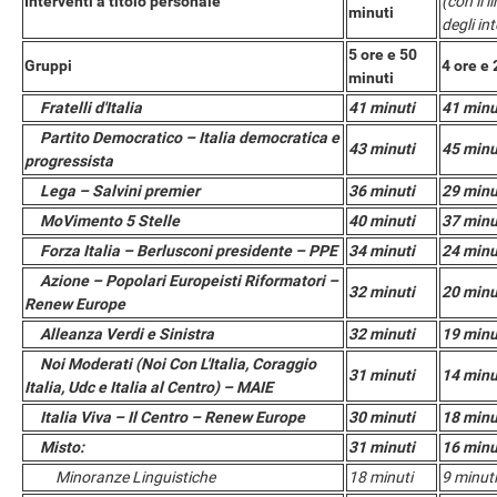
Interventi a titolo personale
(con il 
minuti
degli in
5 ore e 50
Gruppi
4 ore e 
minuti
Fratelli d'Italia
41 minuti
41 minu
Partito Democratico – Italia democratica e
43 minuti
45 minu
progressista
Lega – Salvini premier
36 minuti
29 minu
MoVimento 5 Stelle
40 minuti
37 minu
Forza Italia – Berlusconi presidente – PPE
34 minuti
24 minu
Azione – Popolari Europeisti Riformatori –
32 minuti
20 minu
Renew Europe
Alleanza Verdi e Sinistra
32 minuti
19 minu
Noi Moderati (Noi Con L'Italia, Coraggio
31 minuti
14 minu
Italia, Udc e Italia al Centro) – MAIE
Italia Viva – Il Centro – Renew Europe
30 minuti
18 minu
Misto:
31 minuti
16 minu
Minoranze Linguistiche
18 minuti
9 minuti