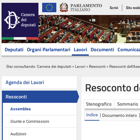
Scrivi
Sito mobi
Deputati
Organi Parlamentari
Lavori
Documenti
Comunica
Stai consultando:
Camera dei deputati
>
Lavori
>
Resoconti
>
Resoconti dell'As
Agenda dei Lavori
Resoconto d
Resoconti
Stenografico
Sommario
Assemblea
Indice
Documento intero
Giunte e Commissioni
Audizioni