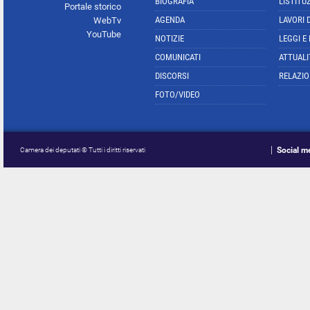
BIOGRAFIA
L'ISTITU
Portale storico
AGENDA
LAVORI 
WebTv
YouTube
NOTIZIE
LEGGI E
COMUNICATI
ATTUALI
DISCORSI
RELAZIO
FOTO/VIDEO
Social m
Camera dei deputati © Tutti i diritti riservati