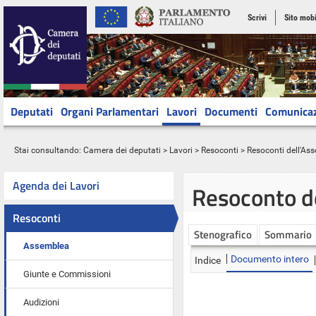
Scrivi
Sito mobi
Deputati
Organi Parlamentari
Lavori
Documenti
Comunica
Stai consultando:
Camera dei deputati
>
Lavori
>
Resoconti
>
Resoconti dell'As
Agenda dei Lavori
Resoconto d
Resoconti
Stenografico
Sommario
Assemblea
Documento intero
Indice
Giunte e Commissioni
Audizioni