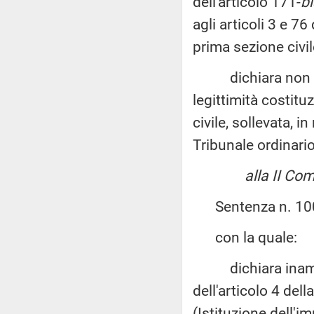
dell'articolo 171-
bi
agli articoli 3 e 7
prima sezione civil
dichiara non fond
legittimità costituz
civile, sollevata, i
Tribunale ordinario
alla II Co
Sentenza n. 100 de
con la quale:
dichiara inammissi
dell'articolo 4 de
(Istituzione dell'i