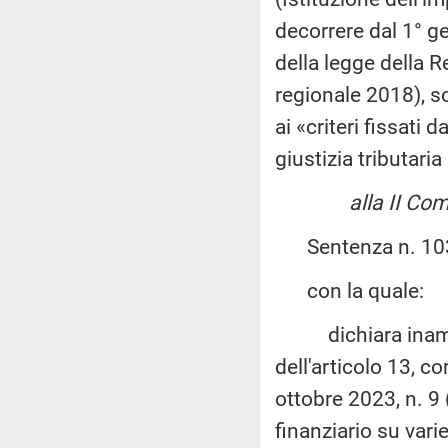
decorrere dal 1° g
della legge della R
regionale 2018), so
ai «criteri fissati 
giustizia tributar
alla II Co
Sentenza n. 103 d
con la quale:
dichiara inammiss
dell'articolo 13, c
ottobre 2023, n. 9 
finanziario su vari