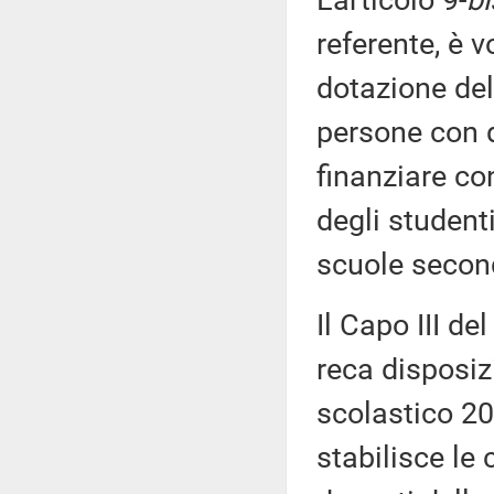
L'articolo 9-
bi
referente, è 
dotazione del
persone con di
finanziare co
degli studenti
scuole secon
Il Capo III de
reca disposizi
scolastico 20
stabilisce le