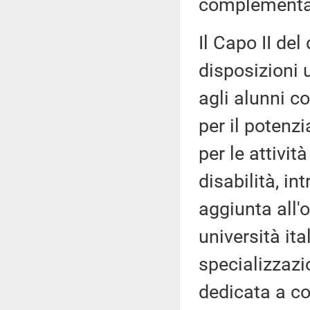
complementar
Il Capo II de
disposizioni 
agli alunni c
per il potenz
per le attivit
disabilità, i
aggiunta all'o
università it
specializzazi
dedicata a co