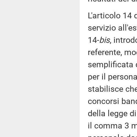
L'articolo 14 
servizio all'e
14-
bis
, intro
referente, mo
semplificata 
per il person
stabilisce che
concorsi band
della legge d
il comma 3 mo