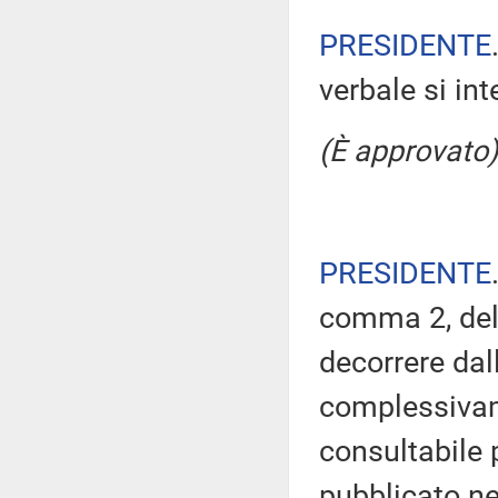
PRESIDENTE
verbale si in
(È approvato)
PRESIDENTE
comma 2, del
decorrere dal
complessivam
consultabile 
pubblicato nel