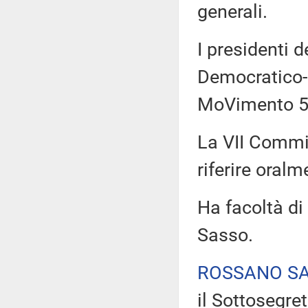
generali.
I presidenti 
Democratico-I
MoVimento 5 
La VII Commis
riferire oralm
Ha facoltà di
Sasso.
ROSSANO S
il Sottosegre