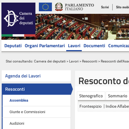
Scrivi
Sito mobi
Deputati
Organi Parlamentari
Lavori
Documenti
Comunica
Stai consultando:
Camera dei deputati
>
Lavori
>
Resoconti
>
Resoconti dell'As
Agenda dei Lavori
Resoconto d
Resoconti
Stenografico
Sommario
Assemblea
Frontespizio
Indice Alfabe
Giunte e Commissioni
Audizioni