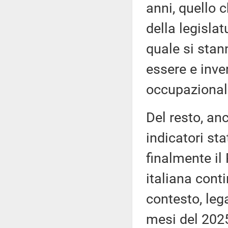
anni, quello c
della legislat
quale si stan
essere e inve
occupazionale
Del resto, anc
indicatori st
finalmente il
italiana conti
contesto, lega
mesi del 2025