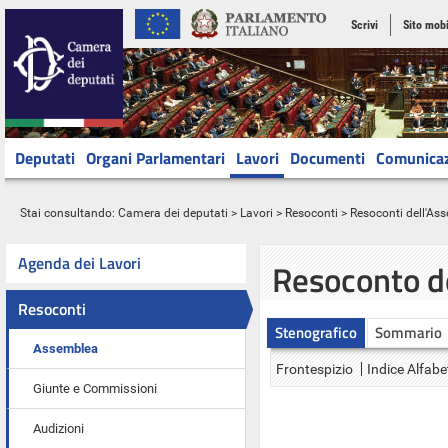
Scrivi
Sito mobi
Deputati
Organi Parlamentari
Lavori
Documenti
Comunica
Stai consultando:
Camera dei deputati
>
Lavori
>
Resoconti
>
Resoconti dell'As
Agenda dei Lavori
Resoconto d
Resoconti
Stenografico
Sommario
Assemblea
Frontespizio
Indice Alfabe
Giunte e Commissioni
Audizioni