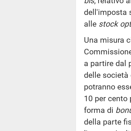
bis
, relativo 
dell'imposta s
alle
stock opt
Una misura ch
Commissione f
a partire dal
delle società
potranno esse
10 per cento 
forma di
bon
della parte f