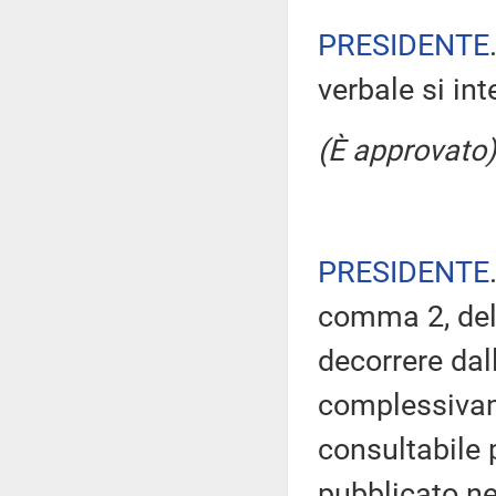
PRESIDENTE
verbale si in
(È approvato)
PRESIDENTE
comma 2, del
decorrere dal
complessivam
consultabile 
pubblicato nel