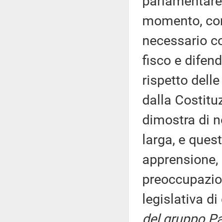
parlamentare 
momento, con
necessario co
fisco e difend
rispetto delle
dalla Costit
dimostra di n
larga, e ques
apprensione,
preoccupazion
legislativa d
del gruppo Pa