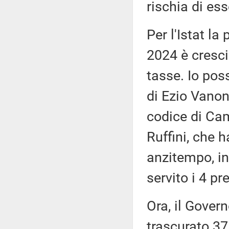
rischia di ess
Per l'Istat la
2024 è cresciu
tasse. Io pos
di Ezio Vanoni
codice di Cam
Ruffini, che h
anzitempo, in
servito i 4 p
Ora, il Govern
trascurato 37