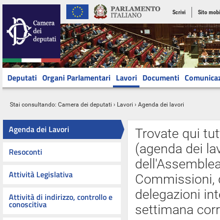
Scrivi
Sito mobi
Deputati
Organi Parlamentari
Lavori
Documenti
Comunica
Stai consultando:
Camera dei deputati
›
Lavori
› Agenda dei lavori
Agenda dei Lavori
Trovate qui tut
(agenda dei lav
Resoconti
dell'Assemblea 
Attività Legislativa
Commissioni, d
delegazioni int
Attività di indirizzo, controllo e
conoscitiva
settimana cor