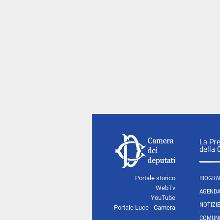
La Pr
della
Portale storico
BIOGRA
WebTv
AGEND
YouTube
NOTIZIE
Portale Luce - Camera
COMUNI