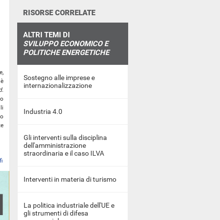
RISORSE CORRELATE
ALTRI TEMI DI
SVILUPPO ECONOMICO E
POLITICHE ENERGETICHE
e,
Sostegno alle imprese e
 è
internazionalizzazione
d
.
to
li
Industria 4.0
lo
te
Gli interventi sulla disciplina
dell'amministrazione
straordinaria e il caso ILVA
fi
Interventi in materia di turismo
La politica industriale dell'UE e
gli strumenti di difesa