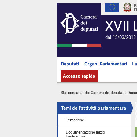
XVII 
dal 15/03/2013 
Deputati
Organi Parlamentari
La
Accesso rapido
Stai consultando:
Camera dei deputati
›
Docu
Temi dell'attività parlamentare
Tematiche
Documentazione inizio
Legislatura