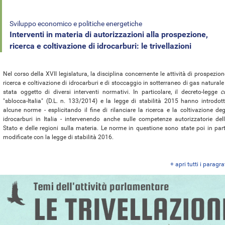
Sviluppo economico e politiche energetiche
Interventi in materia di autorizzazioni alla prospezione,
ricerca e coltivazione di idrocarburi: le trivellazioni
Nel corso della XVII legislatura, la disciplina concernente le attività di prospezion
ricerca e coltivazione di idrocarburi e di stoccaggio in sotterraneo di gas naturale
stata oggetto di diversi interventi normativi. In particolare, il decreto-legge
c
"sblocca-Italia" (D.L. n. 133/2014) e la legge di stabilità 2015 hanno introdot
alcune norme - esplicitando il fine di rilanciare la ricerca e la coltivazione deg
idrocarburi in Italia - intervenendo anche sulle competenze autorizzatorie del
Stato e delle regioni sulla materia. Le norme in questione sono state poi in par
modificate con la legge di stabilità 2016.
+ apri tutti i paragra