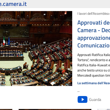
.camera.it
I lavori dell’Assemblea 
Approvati de
Camera - Dec
approvazione 
Comunicazion
Approvati Ratifica Ital
Tortora", rendiconto e 
Ratifica Italia-Kuwait e
anche testo unico su ci
Mercoledì question time
La settimana dell'As
...
Guarda