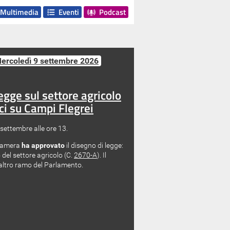
Multimedia
Eventi
Podcast
Mercoledì 9 settembre 2026
egge sul settore agricolo
i su Campi Flegrei
ettembre alle ore 13.
 Camera
ha approvato
il disegno di legge:
 del settore agricolo
(C.
2670-A
​)
. Il
altro ramo del Parlamento.