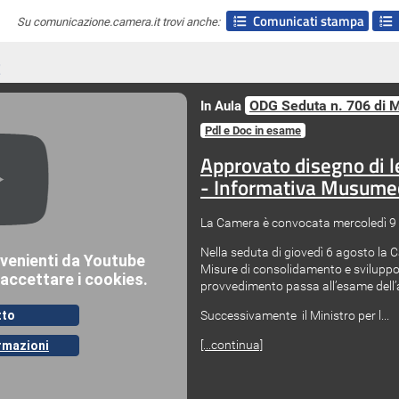
Comunicati stampa
Su comunicazione.camera.it trovi anche:
t
ODG Seduta n. 706
di 
In Aula
Pdl e Doc in esame
Approvato disegno di l
- Informativa Musumec
La Camera è convocata mercoledì 9 s
Nella seduta di giovedì 6 agosto la
Misure di consolidamento e sviluppo
provvedimento passa all’esame dell’
Successivamente il Ministro per l...
[...continua]