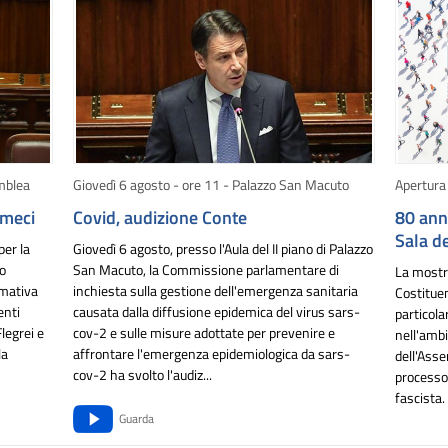
mblea
Giovedì 6 agosto - ore 11 - Palazzo San Macuto
Apertura 
umeci
Covid, audizione Conte
80 ann
Sala d
per la
Giovedì 6 agosto, presso l'Aula del II piano di Palazzo
lo
San Macuto, la Commissione parlamentare di
La mostr
rmativa
inchiesta sulla gestione dell'emergenza sanitaria
Costituen
enti
causata dalla diffusione epidemica del virus sars-
particola
legrei e
cov-2 e sulle misure adottate per prevenire e
nell'ambi
la
affrontare l'emergenza epidemiologica da sars-
dell'Ass
cov-2 ha svolto l'audiz...
processo 
fascista. 
Guarda