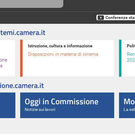
Conferenze st
temi.camera.it
Istruzione, cultura e informazione
Poli
Disposizioni in materia di cinema
Ren
ione
202
la
ione.camera.it
Oggi in Commissione
Mo
Notizie sui lavori
La se