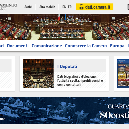
Scrivi
Sito mobile
EN
FR
ri
Documenti
Comunicazione
Conoscere la Camera
Europa
I Deputati
Dati biografici e d'elezione,
l'attività svolta, i profili social e
come contattarli