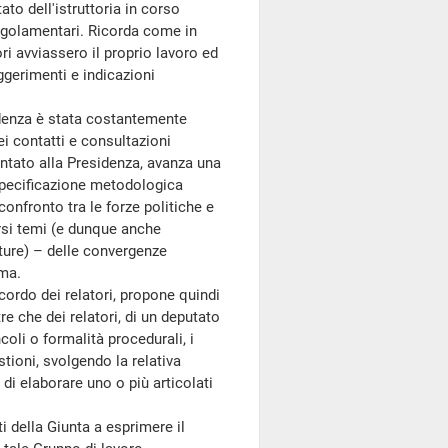
to dell'istruttoria in corso
egolamentari. Ricorda come in
ri avviassero il proprio lavoro ed
ggerimenti e indicazioni
denza è stata costantemente
ei contatti e consultazioni
sentato alla Presidenza, avanza una
 specificazione metodologica
 confronto tra le forze politiche e
rsi temi (e dunque anche
ture) – delle convergenze
rma.
ordo dei relatori, propone quindi
re che dei relatori, di un deputato
coli o formalità procedurali, i
tioni, svolgendo la relativa
, di elaborare uno o più articolati
i della Giunta a esprimere il