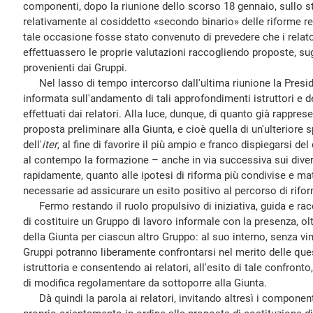
componenti, dopo la riunione dello scorso 18 gennaio, sullo sta
relativamente al cosiddetto «secondo binario» delle riforme r
tale occasione fosse stato convenuto di prevedere che i relato
effettuassero le proprie valutazioni raccogliendo proposte, su
provenienti dai Gruppi.
Nel lasso di tempo intercorso dall'ultima riunione la Presi
informata sull'andamento di tali approfondimenti istruttori e d
effettuati dai relatori. Alla luce, dunque, di quanto già rappre
proposta preliminare alla Giunta, e cioè quella di un'ulteriore
dell'
iter
, al fine di favorire il più ampio e franco dispiegarsi del
al contempo la formazione – anche in via successiva sui dive
rapidamente, quanto alle ipotesi di riforma più condivise e ma
necessarie ad assicurare un esito positivo al percorso di rifo
Fermo restando il ruolo propulsivo di iniziativa, guida e racc
di costituire un Gruppo di lavoro informale con la presenza, olt
della Giunta per ciascun altro Gruppo: al suo interno, senza vin
Gruppi potranno liberamente confrontarsi nel merito delle ques
istruttoria e consentendo ai relatori, all'esito di tale confronto
di modifica regolamentare da sottoporre alla Giunta.
Dà quindi la parola ai relatori, invitando altresì i component