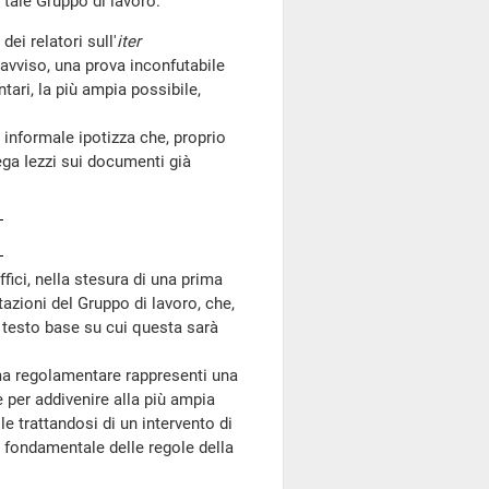
 tale Gruppo di lavoro.
ei relatori sull'
iter
 avviso, una prova inconfutabile
tari, la più ampia possibile,
informale ipotizza che, proprio
ega Iezzi sui documenti già
fici, nella stesura di una prima
tazioni del Gruppo di lavoro, che,
il testo base su cui questa sarà
ma regolamentare rappresenti una
ce per addivenire alla più ampia
e trattandosi di un intervento di
 fondamentale delle regole della