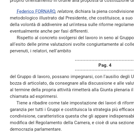
proprio orientamento in ordine alla proposta di costituzione di
Federico FORNARO
,
relatore,
dichiara la piena condivisione d
metodologico illustrato dal Presidente, che costituisce, a suo
della volontà di addivenire ad un'intesa sulle riforme regolamen
eventualmente anche per fasi differenti.
Rispetto al concreto svolgersi del lavoro in seno al Gruppo 
all'esito delle prime valutazioni svolte congiuntamente al coll
pervenuti, i relatori, nell'ambito
Pag. 4
del Gruppo di lavoro, possano impegnarsi, con l'ausilio degli Uf
bozza di articolato, da consegnare alla discussione e alle valu
al termine della propria attività rimetterà alla Giunta plenaria 
chiamata ad esprimersi.
Tiene a ribadire come tale impostazione dei lavori di rifor
garanzia per tutti i Gruppi e costituisca la strategia più effica
condivisione, caratteristica questa che gli appare indispensabil
modifica del Regolamento della Camera, e cioè di una sezione
democrazia parlamentare.