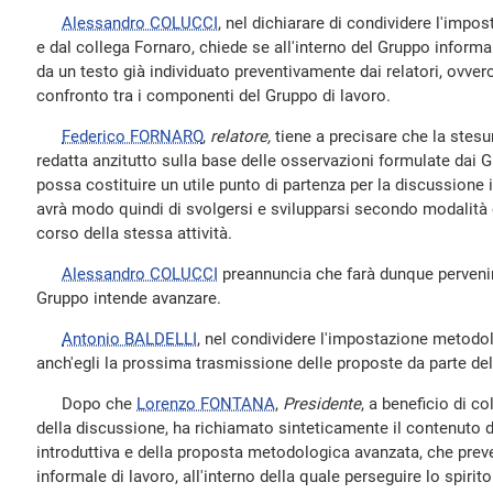
Alessandro COLUCCI
, nel dichiarare di condividere l'impo
e dal collega Fornaro, chiede se all'interno del Gruppo inform
da un testo già individuato preventivamente dai relatori, ovvero
confronto tra i componenti del Gruppo di lavoro.
Federico FORNARO
,
relatore,
tiene a precisare che la stesu
redatta anzitutto sulla base delle osservazioni formulate dai Gr
possa costituire un utile punto di partenza per la discussione 
avrà modo quindi di svolgersi e svilupparsi secondo modalità c
corso della stessa attività.
Alessandro COLUCCI
preannuncia che farà dunque pervenir
Gruppo intende avanzare.
Antonio BALDELLI
, nel condividere l'impostazione metodo
anch'egli la prossima trasmissione delle proposte da parte de
Dopo che
Lorenzo FONTANA
,
Presidente
, a beneficio di c
della discussione, ha richiamato sinteticamente il contenuto
introduttiva e della proposta metodologica avanzata, che prev
informale di lavoro, all'interno della quale perseguire lo spiri