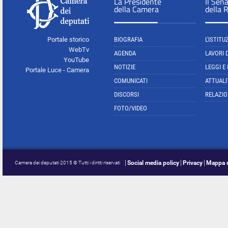
La Presidente
Il Sen
della Camera
della 
Portale storico
BIOGRAFIA
L'ISTITU
WebTv
AGENDA
LAVORI 
YouTube
NOTIZIE
LEGGI E
Portale Luce - Camera
COMUNICATI
ATTUALI
DISCORSI
RELAZIO
FOTO/VIDEO
Social media policy
Privacy
Mappa d
Camera dei deputati 2015 © Tutti i diritti riservati