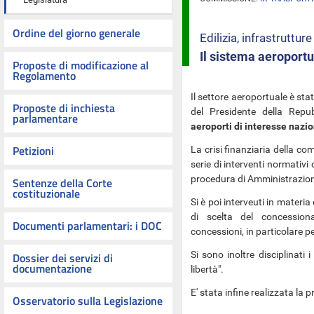
Ordine del giorno generale
Edilizia, infrastrutture
Il sistema aeroportu
Proposte di modificazione al
Regolamento
Il settore aeroportuale è sta
Proposte di inchiesta
del Presidente della Rep
parlamentare
aeroporti di interesse nazio
Petizioni
La crisi finanziaria della c
serie di interventi normativi
procedura di Amministrazion
Sentenze della Corte
costituzionale
Si è poi interveuti in materia
di scelta del concessiona
Documenti parlamentari: i DOC
concessioni, in particolare pe
Si sono inoltre disciplinati 
Dossier dei servizi di
documentazione
libertà".
E' stata infine realizzata la 
Osservatorio sulla Legislazione