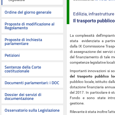
Ordine del giorno generale
Edilizia, infrastrutture
Il trasporto pubblico
Proposte di modificazione al
Regolamento
La complessità dell'impiant
Proposte di inchiesta
stata evidenziata a partire
parlamentare
dalla IX Commissione Traspo
di assegnazione dei servizi 
Petizioni
del finanziamento di tale mo
competenze legislative locali
Sentenze della Corte
costituzionale
Importanti innovazioni si 
del trasporto pubblico lo
Documenti parlamentari: i DOC
pubblico locale,
istituito da
dotazione finanziaria annua
del 2017. In particolare è sta
Dossier dei servizi di
documentazione
Fondo e sono state introd
gestione.
Osservatorio sulla Legislazione
Rilevante è stata inoltre l'at