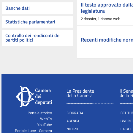
Il testo approvato dall
Banche dati
legislatura
2 dossier,
1 risorsa web
Statistiche parlamentari
Controllo dei rendiconti dei
Recenti modifiche nor
partiti politici
La Presidente
Il Sen
della Camera
della 
Portale storico
BIOGRAFIA
L'ISTITU
WebTv
AGENDA
LAVORI 
YouTube
NOTIZIE
LEGGI E
Portale Luce - Camera