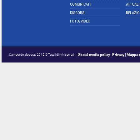
COMUNICATI
ATTUALI
DISCORSI
RELAZIO
FOTO/VIDEO
Social media policy
Privacy
Mappa d
Camera dei deputati 2015 © Tutti i diritti riservati