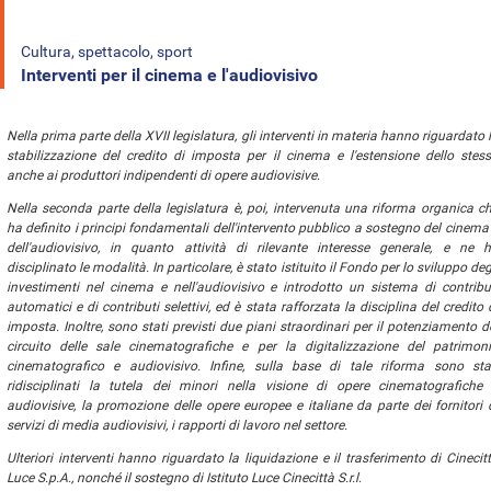
Cultura, spettacolo, sport
Interventi per il cinema e l'audiovisivo
Nella prima parte della XVII legislatura, gli interventi in materia hanno riguardato 
stabilizzazione del credito di imposta per il cinema e l'estensione dello stes
anche ai produttori indipendenti di opere audiovisive.
Nella seconda parte della legislatura è, poi, intervenuta una riforma organica c
ha definito i principi fondamentali dell'intervento pubblico a sostegno del cinema
dell'audiovisivo, in quanto attività di rilevante interesse generale, e ne 
disciplinato le modalità. In particolare, è stato istituito il Fondo per lo sviluppo deg
investimenti nel cinema e nell'audiovisivo e introdotto un sistema di contribu
automatici e di contributi selettivi, ed è stata rafforzata la disciplina del credito 
imposta. Inoltre, sono stati previsti due piani straordinari per il potenziamento d
circuito delle sale cinematografiche e per la digitalizzazione del patrimon
cinematografico e audiovisivo. Infine, sulla base di tale riforma sono sta
ridisciplinati la tutela dei minori nella visione di opere cinematografiche
audiovisive, la promozione delle opere europee e italiane da parte dei fornitori 
servizi di media audiovisivi, i rapporti di lavoro nel settore.
Ulteriori interventi hanno riguardato la liquidazione e il trasferimento di Cinecit
Luce S.p.A., nonché il sostegno di Istituto Luce Cinecittà S.r.l
.