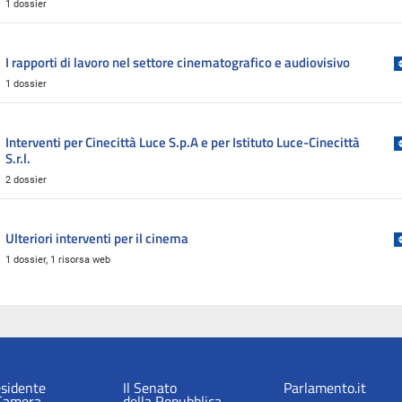
1 dossier
I rapporti di lavoro nel settore cinematografico e audiovisivo
1 dossier
Interventi per Cinecittà Luce S.p.A e per Istituto Luce-Cinecittà
S.r.l.
2 dossier
Ulteriori interventi per il cinema
1 dossier,
1 risorsa web
esidente
Il Senato
Parlamento.it
 Camera
della Repubblica