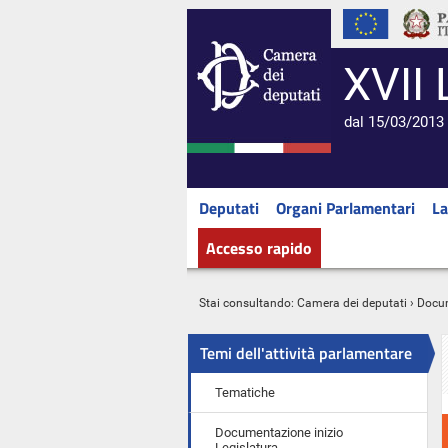
XVII 
dal 15/03/2013 
Deputati
Organi Parlamentari
La
Accesso rapido
Stai consultando:
Camera dei deputati
›
Docu
Temi dell'attività parlamentare
Tematiche
Documentazione inizio
Legislatura