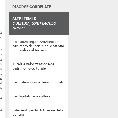
RISORSE CORRELATE
ALTRI TEMI DI
CULTURA, SPETTACOLO,
SPORT
la
so
La nuova organizzazione del
Ministero dei beni e delle attività
culturali e del turismo
he
 e
ha
Tutela e valorizzazione del
li
patrimonio culturale
ti
di
el
Le professioni dei beni culturali
io
ti
 e
Le Capitali della cultura
di
Interventi per la diffusione della
tà
cultura