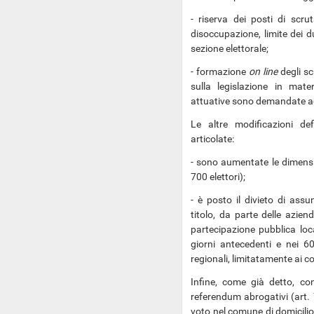
- riserva dei posti di scru
disoccupazione, limite dei 
sezione elettorale;
- formazione
on line
degli sc
sulla legislazione in mate
attuative sono demandate ad 
Le altre modificazioni de
articolate:
- sono aumentate le dimensio
700 elettori);
- è posto il divieto di ass
titolo, da parte delle aziend
partecipazione pubblica loca
giorni antecedenti e nei 60
regionali, limitatamente ai co
Infine, come già detto, co
referendum abrogativi (art. 7
voto nel comune di domicilio 