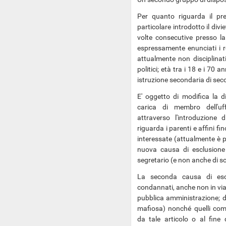
Per quanto riguarda il pre
particolare introdotto il divi
volte consecutive presso la
espressamente enunciati i req
attualmente non disciplinati 
politici; età tra i 18 e i 70 a
istruzione secondaria di se
E' oggetto di modifica la di
carica di membro dell'uff
attraverso l'introduzione 
riguarda i parenti e affini fi
interessate (attualmente è pr
nuova causa di esclusione è
segretario (e non anche di s
La seconda causa di escl
condannati, anche non in via d
pubblica amministrazione; del
mafiosa) nonché quelli comm
da tale articolo o al fine d