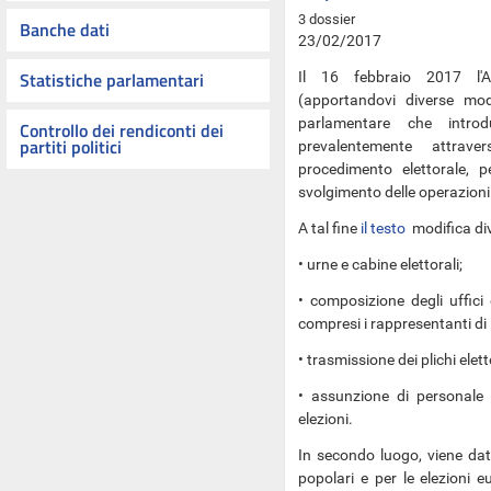
3 dossier
Banche dati
23/02/2017
Statistiche parlamentari
Il 16 febbraio 2017 l'
(apportandovi diverse modi
parlamentare che
intro
Controllo dei rendiconti dei
partiti politici
prevalentemente attrav
procedimento elettorale, 
svolgimento delle operazioni 
A tal fine
il testo
modifica div
• urne e cabine elettorali;
• composizione degli uffici e
compresi i rappresentanti di l
• trasmissione dei plichi elett
• assunzione di personale n
elezioni.
In secondo luogo, viene data
popolari e per le elezioni 