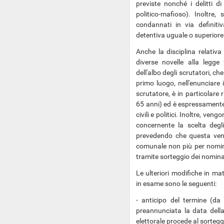
previste nonché i delitti di
politico-mafioso). Inoltre
condannati in via definit
detentiva uguale o superiore 
Anche la disciplina relativa
diverse novelle alla legge
dell'albo degli scrutatori, che
primo luogo, nell'enunciare i 
scrutatore, è in particolare 
65 anni) ed è espressamente p
civili e politici. Inoltre, ve
concernente la scelta degli
prevedendo che questa veng
comunale non più per nomina,
tramite sorteggio dei nomina
Le ulteriori modifiche in mat
in esame sono le seguenti:
- anticipo del termine (da
preannunciata la data dell
elettorale procede al sorteggi