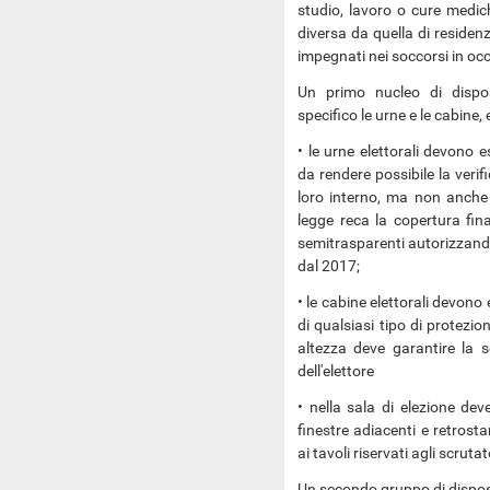
studio, lavoro o cure medic
diversa da quella di residenz
impegnati nei soccorsi in occ
Un primo nucleo di disposiz
specifico le urne e le cabine, e
• le urne elettorali devono 
da rendere possibile la verif
loro interno, ma non anche l
legge reca la copertura fina
semitrasparenti autorizzand
dal 2017;
• le cabine elettorali devono e
di qualsiasi tipo di protezio
altezza deve garantire la s
dell'elettore
• nella sala di elezione dev
finestre adiacenti e retrostan
ai tavoli riservati agli scrut
Un secondo gruppo di disposiz