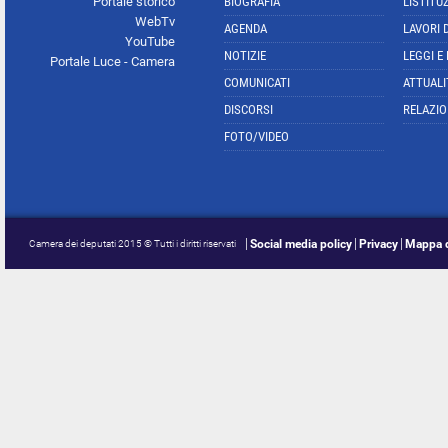
Portale storico
BIOGRAFIA
L'ISTITU
WebTv
AGENDA
LAVORI 
YouTube
NOTIZIE
LEGGI E
Portale Luce - Camera
COMUNICATI
ATTUALI
DISCORSI
RELAZIO
FOTO/VIDEO
Social media policy
Privacy
Mappa d
Camera dei deputati 2015 © Tutti i diritti riservati